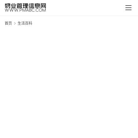
首页
生活百科
新
疆
吐
鲁
克
精
酿
啤
酒
采
购
请
点
击
登
录
→
→