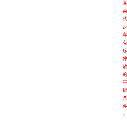
育
资
讯
旅
游
攻
略
行
业
交
流