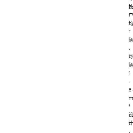
1
1
.
8
²