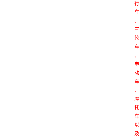
消
费
指
南
数
码
科
技
美
食
登录
注册
推
荐
教