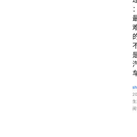
sh
20
生
阅