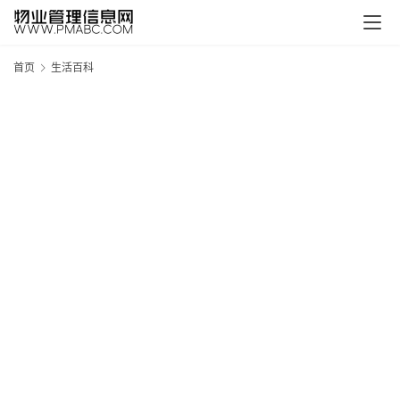
首页
生活百科
新
疆
吐
鲁
克
精
酿
啤
酒
采
购
请
点
击
登
录
→
→