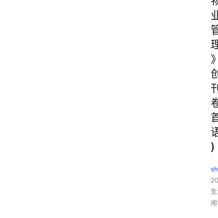
)
sh
20
生
阅