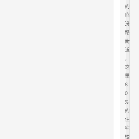
的
临
汾
路
街
道
，
这
里
8
0
%
的
住
宅
楼