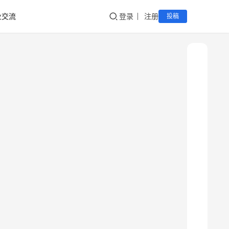
业交流
登录
注册
投稿
新
疆
吐
鲁
克
精
酿
啤
酒
采
购
请
点
击
登
录