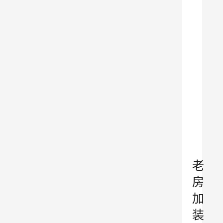
→
→
→
→
→
吐
鲁
克
啤
酒
京
东
旗
舰
店
老
房
加
装