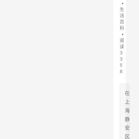
•
生
活
百
科
•
阅
读
3
3
5
8
在
上
海
静
安
区