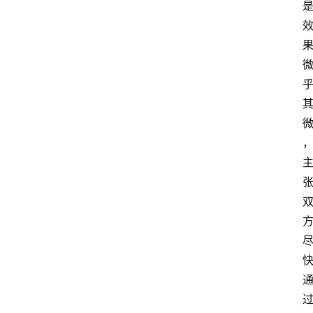
指
南
数
码
科
技
美
食
登录
注册
推
荐
教
育
资
讯