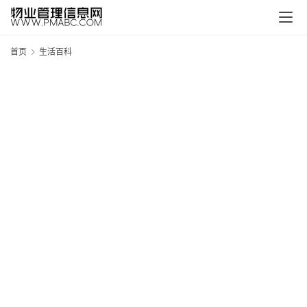
首页
生活百科
新
疆
吐
鲁
克
精
酿
啤
酒
采
购
请
点
击
登
录
→
→