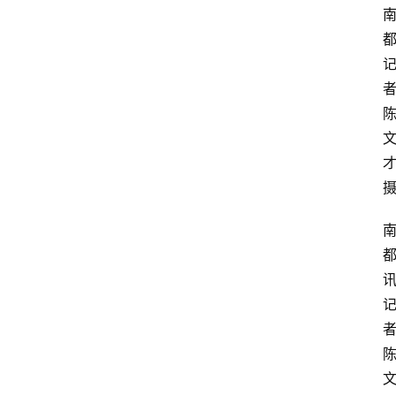
才
讯
者