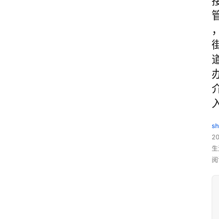
sh
20
生
阅