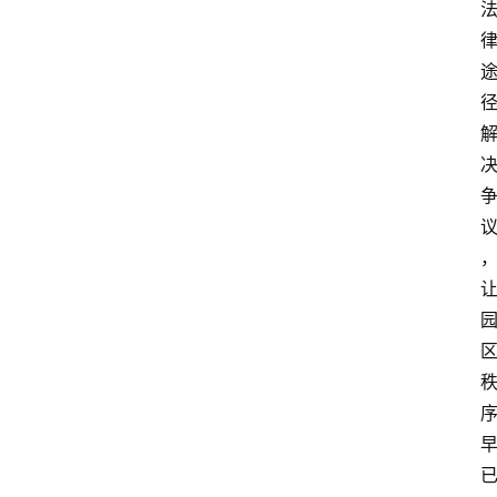
旅
游
攻
略
行
业
交
流