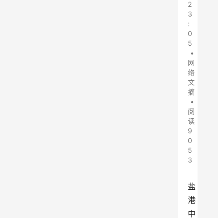
2
3
:
0
5
•
网
络
文
摘
•
阅
读
9
0
5
3
盐
港
中