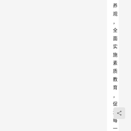
养
观
，
全
面
实
施
素
质
教
育
，
促
进
每
一