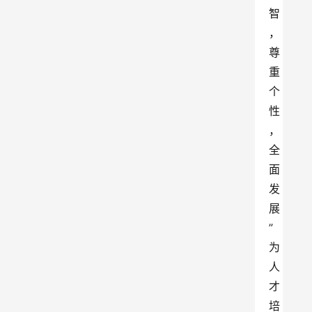
智
，
尊
重
个
性
，
全
面
发
展
”
为
人
才
培