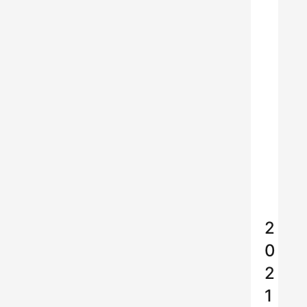
→
→
→
→
→
吐
鲁
克
啤
酒
京
东
旗
舰
店
2
0
2
1