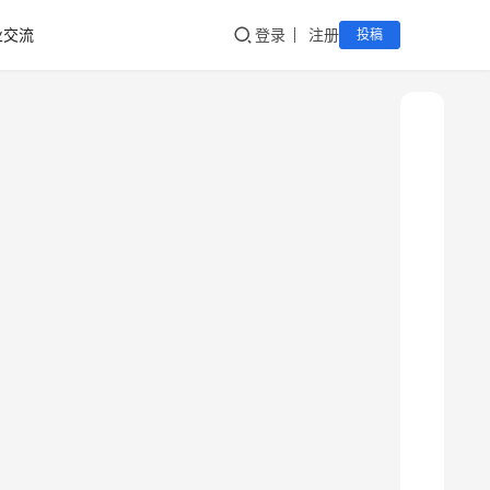
业交流
登录
注册
投稿
新
疆
吐
鲁
克
精
酿
啤
酒
采
购
请
点
击
登
录