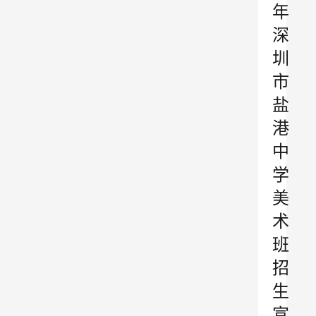
年
深
圳
市
盐
港
中
学
美
术
班
招
生
宣