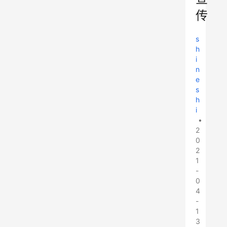
传
s
h
i
n
e
s
h
i
•
2
0
2
1
-
0
4
-
1
3