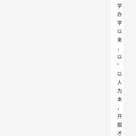
学
办
学
以
来
，
以
”
以
人
为
本
，
开
掘
才