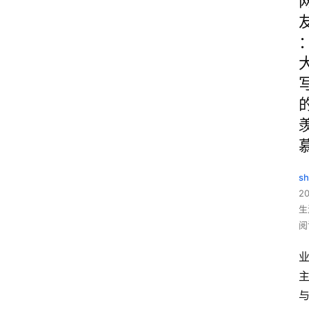
sh
20
生
阅