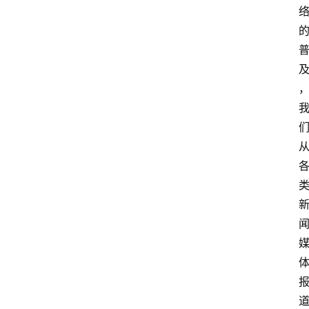
消
费
指
南
数
码
科
技
美
食
登录
注册
推
荐
教
育