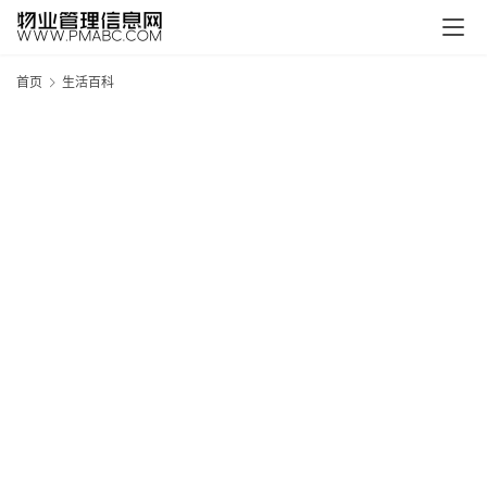
首页
生活百科
新
疆
吐
鲁
克
精
酿
啤
酒
采
购
请
点
击
登
录
→
→