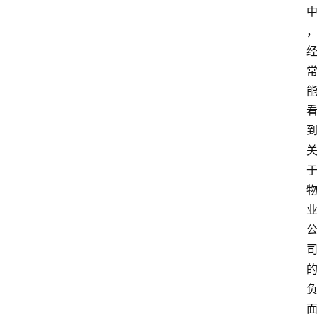
资
讯
旅
游
攻
略
行
业
交
流