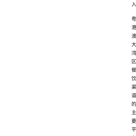
百
科
消
费
指
南
数
码
科
技
美
食
登录
注册
推
荐