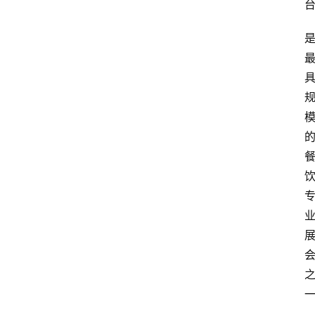
教
育
资
讯
旅
游
攻
略
行
业
交
流