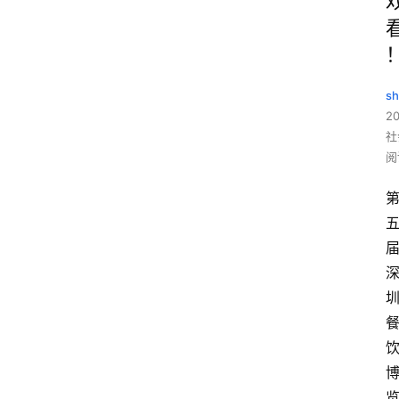
sh
20
社
阅