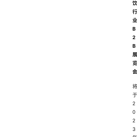
B
2
B
2
0
2
3