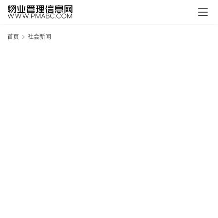
首页
社会新闻
新
疆
吐
鲁
克
精
酿
啤
酒
采
购
请
点
击
登
录
→
→