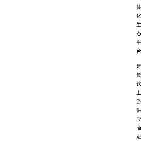
首
页
生
活