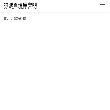
首页
数码科技
新
疆
吐
鲁
克
精
酿
啤
酒
采
购
请
点
击
登
录
→
→