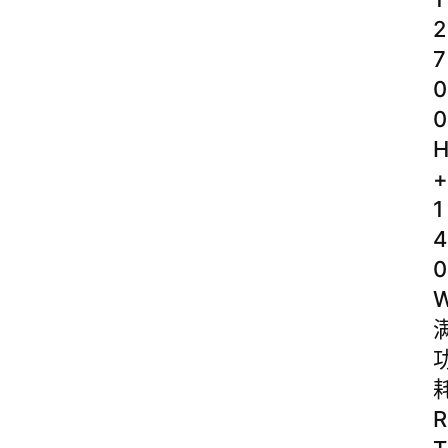
2
7
0
0
+
1
4
0
R