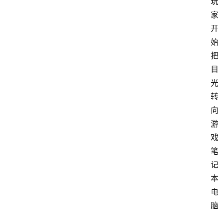
消
费
指
南
数
码
科
技
美
食
登录
注册
推
荐
教