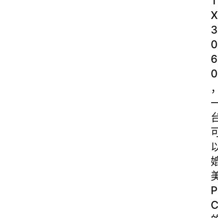
T
X
3
0
6
0
P