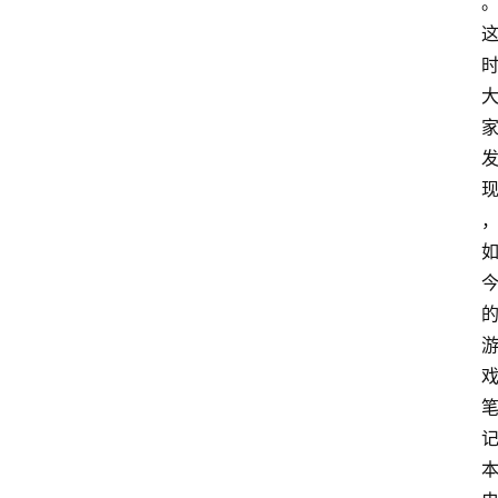
育
资
讯
旅
游
攻
略
行
业
交
流