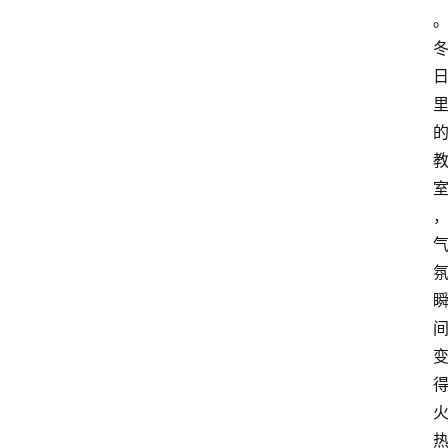
消
费
指
南
数
码
科
技
美
食
登录
注册
推
荐
教
育