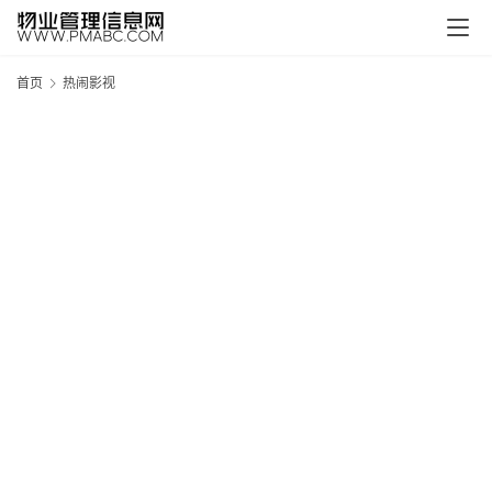
首页
热闹影视
新
疆
吐
鲁
克
精
酿
啤
酒
采
购
请
点
击
登
录
→
→