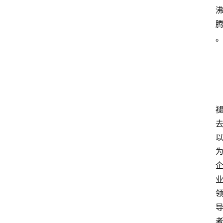
资
讯
旅
游
攻
略
行
业
交
流