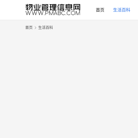
首页
生活百科
首页
生活百科