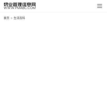
首页
生活百科
新
疆
吐
鲁
克
精
酿
啤
酒
采
购
请
点
击
登
录
→
→