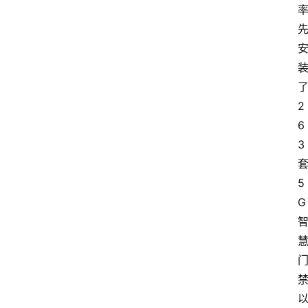
2
6
3
5
G