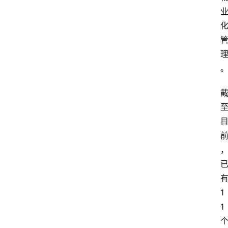
育
资
讯
旅
游
攻
略
行
业
交
流
1
1