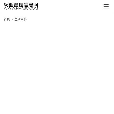
首页
生活百科
新
疆
吐
鲁
克
精
酿
啤
酒
采
购
请
点
击
登
录
→
→