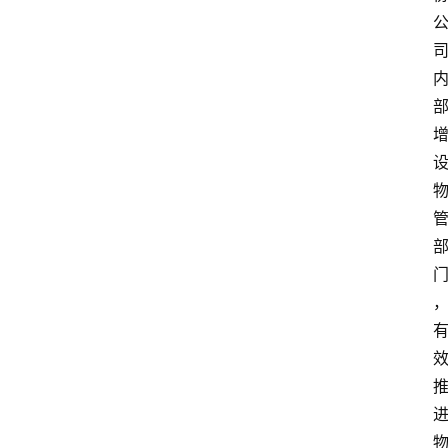
消
费
指
南
数
码
科
技
美
食
登录
注册
推
荐
教