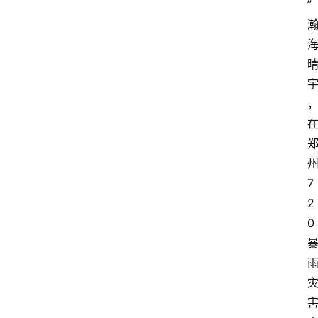
” 
州
7
2
0 