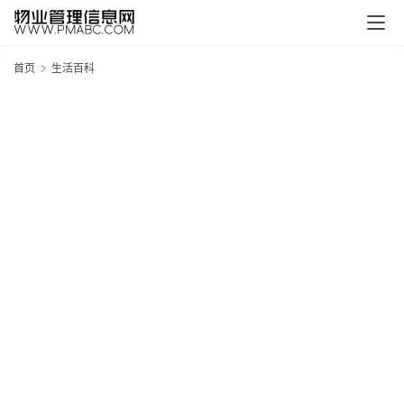
首页
生活百科
新
疆
吐
鲁
克
精
酿
啤
酒
采
购
请
点
击
登
录
→
→