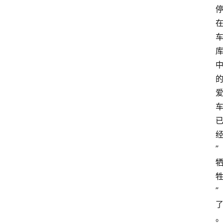
经
” 
牲
” 