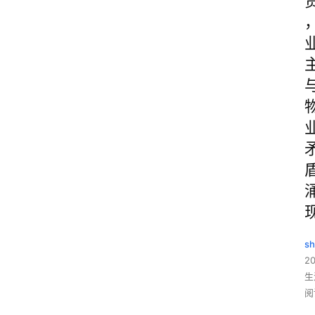
sh
20
生
阅