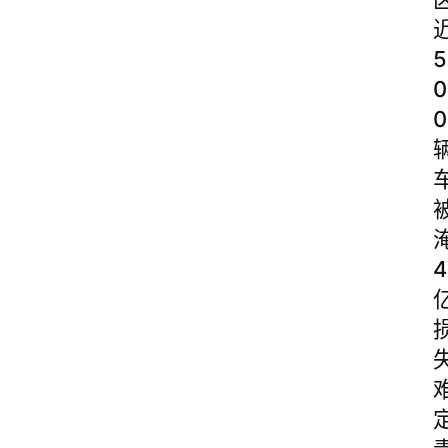
5
0
0
4