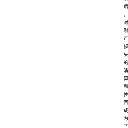
育
资
讯
旅
游
攻
略
行
业
交
流