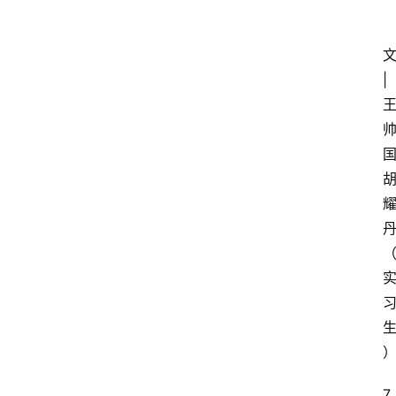
文
| 
国
7 