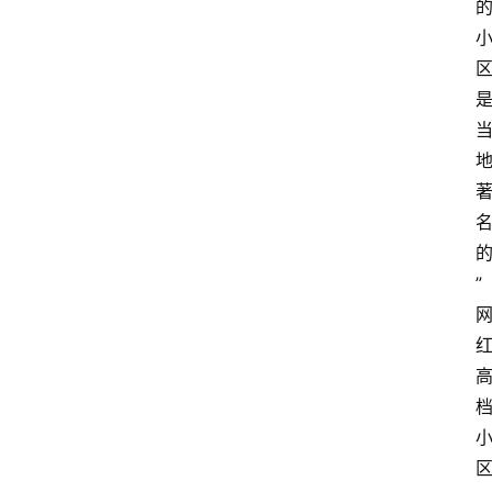
的
” 
区