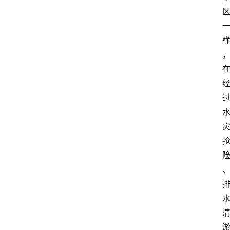
消
费
指
南
数
码
科
技
美
食
登录
注册
推
荐
教