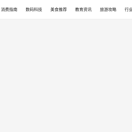
消费指南
数码科技
美食推荐
教育资讯
旅游攻略
行