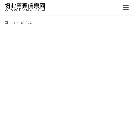
首页
生活百科
新
疆
吐
鲁
克
精
酿
啤
酒
采
购
请
点
击
登
录
→
→