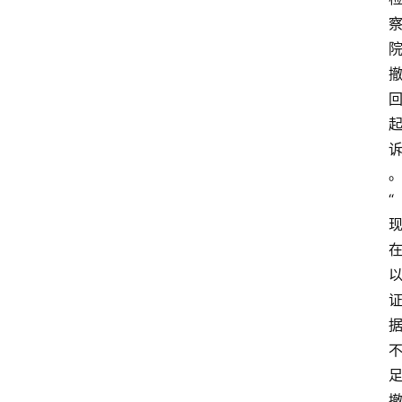
“
首
页
生
活