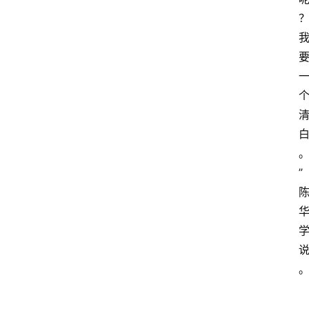
教
育
资
讯
旅
游
攻
略
”
行
业
交
流