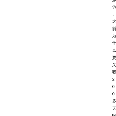
百
科
消
费
指
南
数
码
科
技
2
0
美
0
食
登录
注册
推
荐