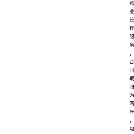
消
费
指
南
数
码
科
技
美
食
登录
注册
推
荐
教
育