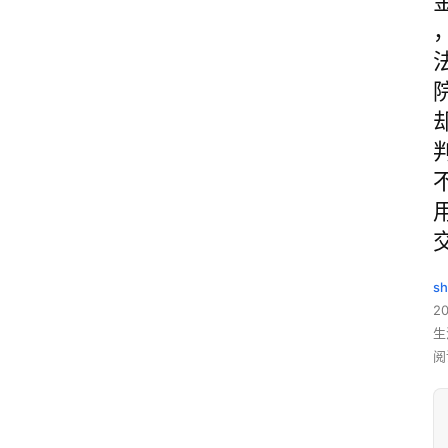
sh
20
生
阅