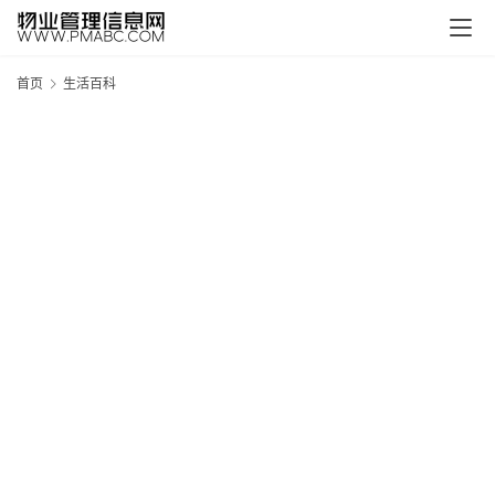
首页
生活百科
新
疆
吐
鲁
克
精
酿
啤
酒
采
购
请
点
击
登
录
→
→