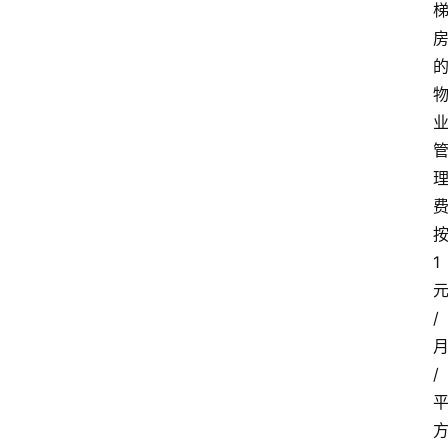
资
讯
旅
游
攻
略
行
业
1
交
流
/
/