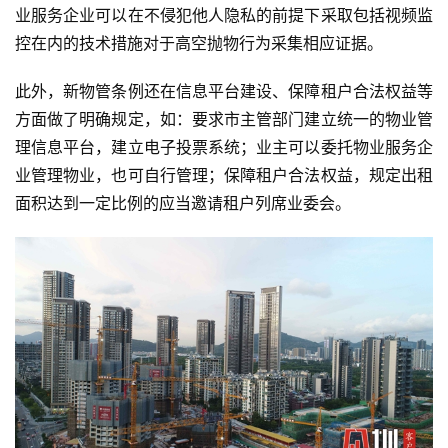
业服务企业可以在不侵犯他人隐私的前提下采取包括视频监
控在内的技术措施对于高空抛物行为采集相应证据。
教
育
此外，新物管条例还在信息平台建设、保障租户合法权益等
资
讯
方面做了明确规定，如：要求市主管部门建立统一的物业管
理信息平台，建立电子投票系统；业主可以委托物业服务企
旅
业管理物业，也可自行管理；保障租户合法权益，规定出租
游
面积达到一定比例的应当邀请租户列席业委会。
攻
略
行
业
交
流