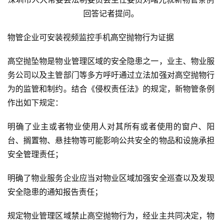
活
回答记者提问。
百
科
物管企业可安装视频监控手机高空抛物行为证据
消
高空抛坠物是物业管理区域的安全隐患之一，业主、物业服
费
务公司以及主管部门等多方呼吁通过立法加强对高空抛物行
指
为的监管和制约。结合《侵权责任法》的规定，新物管条例
南
作出如下规定：
数
明确了业主或者物业使用人对其所有或者使用的窗户、阳
码
台、搁置物、悬挂物等可能影响公共安全的物品和设施承担
科
安全管理责任；
技
明确了物业服务企业应当对物业区域加强安全巡查以及发现
美
安全隐患的通知报告责任；
食
登录
注册
推
规定物业管理区域禁止高空抛物行为，经业主共同决定，物
荐