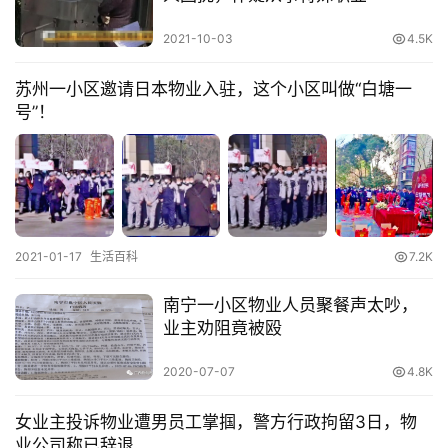
2021-10-03
4.5K
苏州一小区邀请日本物业入驻，这个小区叫做“白塘一
号”！
2021-01-17
生活百科
7.2K
南宁一小区物业人员聚餐声太吵，
业主劝阻竟被殴
2020-07-07
4.8K
女业主投诉物业遭男员工掌掴，警方行政拘留3日，物
业公司称已辞退