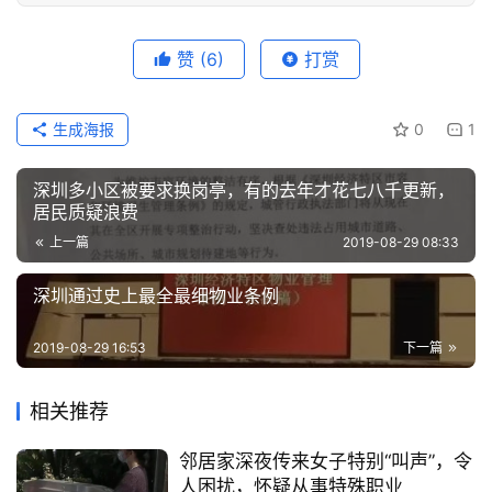
赞
(6)
打赏
生成海报
0
1
深圳多小区被要求换岗亭，有的去年才花七八千更新，
居民质疑浪费
上一篇
2019-08-29 08:33
深圳通过史上最全最细物业条例
2019-08-29 16:53
下一篇
相关推荐
邻居家深夜传来女子特别“叫声”，令
人困扰，怀疑从事特殊职业