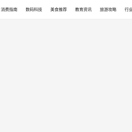
消费指南
数码科技
美食推荐
教育资讯
旅游攻略
行