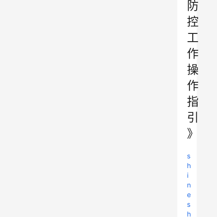
防
控
工
作
操
作
指
引
》
s
h
i
n
e
s
h