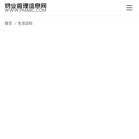
首页
生活百科
新
疆
吐
鲁
克
精
酿
啤
酒
采
购
请
点
击
登
录
→
→