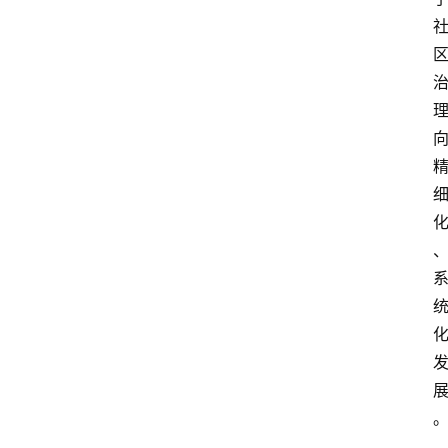
消
费
指
南
数
码
科
技
美
食
登录
注册
推
荐
教
育