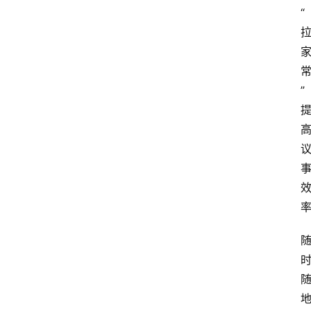
资
“
讯
旅
游
攻
”
略
行
业
交
流