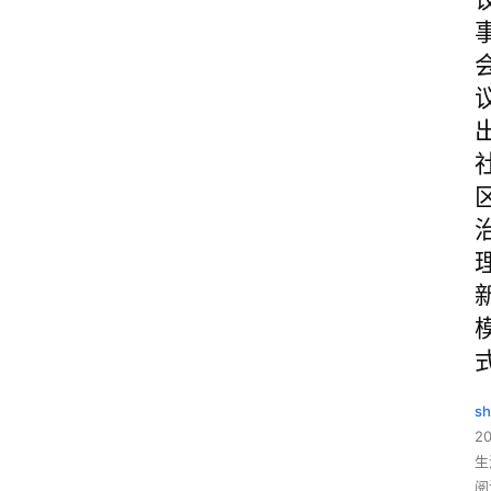
sh
20
生
阅