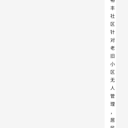
裕
丰
社
区
针
对
老
旧
小
区
无
人
管
理
，
居