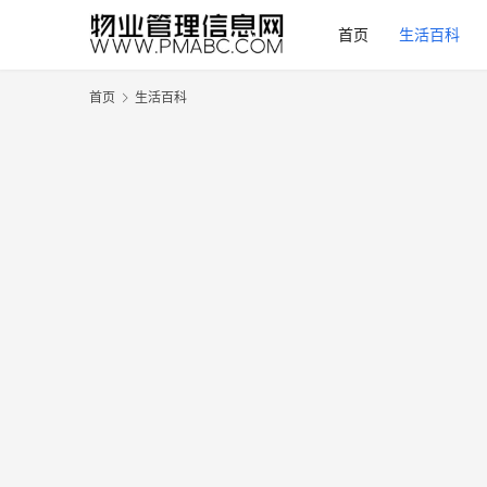
首页
生活百科
首页
生活百科