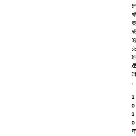
旅
游
攻
略
行
业
交
流
2
0
2
0