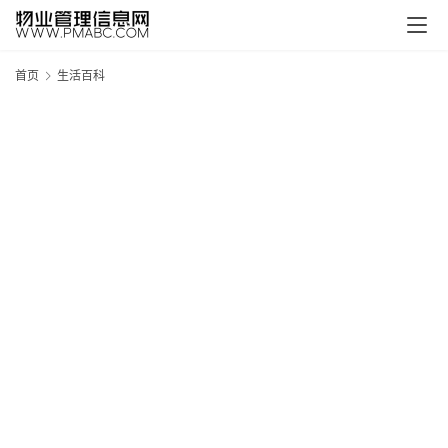
首页
生活百科
新
疆
吐
鲁
克
精
酿
啤
酒
采
购
请
点
击
登
录
→
→