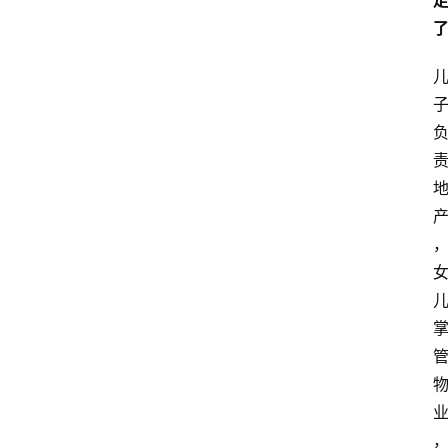
费
指
南
数
码
科
技
美
食
登录
注册
推
荐
教
育
资
讯